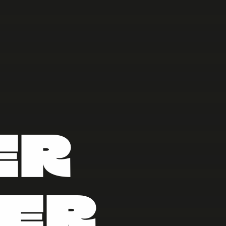
ER
ER