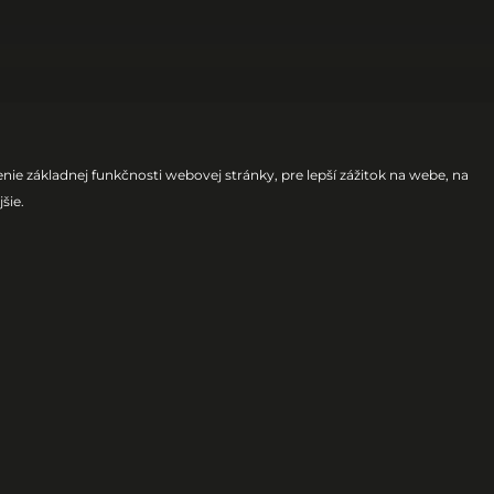
ie základnej funkčnosti webovej stránky
,
pre lepší zážitok na webe
,
na
jšie
.
dzajú na
ge!
 DJs prinesie set plný
ronic Stage na jeden
v leta.