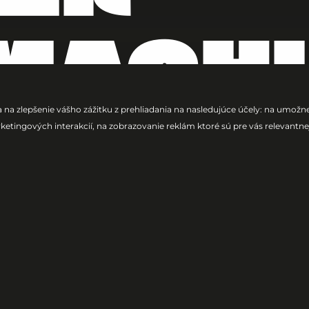
MAGHI
 na zlepšenie vášho zážitku z prehliadania na nasledujúce účely:
na umožnen
ketingových interakcií
,
na zobrazovanie reklám ktoré sú pre vás relevantne
ave
HEYDER B2B MAGHI prichá
VESTREAM Electronic Sta
Bratislava, 31.5.2026
onickej scény spoja sily v exkluzívnom B2B sete. Dvojica
ouse, ikonických melódií a energie, ktorá premení Elect
 energiu slovenských DJs na jednom z najväčších festivalo