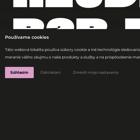
B2B 
Používame cookies
Táto webová lokalita používa súbory cookie a iné technológie sledovania
meranie vášho záujmu o naše produkty a služby a na prispôsobenie mar
Afrohouse
Melodic House
Tech House
Future R
Súhlasím
Odmietam
Zmeniť moje nastavenia
OLIVER 
LO
Mená z domácej elektr
Afrohouse & Melodic H
veľký dancefloor.
Prídi podporiť a zažiť