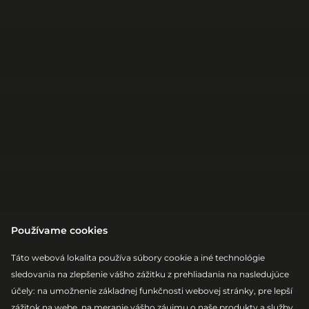
Používame cookies
Táto webová lokalita používa súbory cookie a iné technológie
sledovania na zlepšenie vášho zážitku z prehliadania na nasledujúce
účely:
na umožnenie základnej funkčnosti webovej stránky
,
pre lepší
zážitok na webe
,
na meranie vášho záujmu o naše produkty a služby