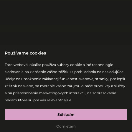
Používame cookies
Táto webová lokalita používa súbory cookie a iné technológie
sledovania na zlepšenie vášho zážitku z prehliadania na nasledujúce
|
2026-08-08
ABSOLUT ELECTRONIC STAGE
MARKO
účely:
na umožnenie základnej funkčnosti webovej stránky
,
pre lepší
zážitok na webe
,
na meranie vášho záujmu o naše produkty a služby
MAZAG B2B
a na prispôsobenie marketingových interakcií
,
na zobrazovanie
reklám ktoré sú pre vás relevantnejšie
.
D.K.O
Súhlasím
Tech House
Afro House
Indie Dance
Odmietam
Deep House
DJing
Electronic