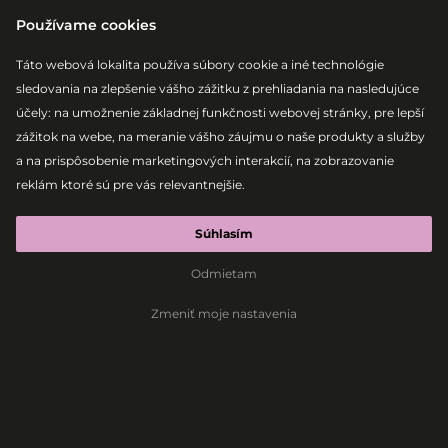
Používame cookies
Táto webová lokalita používa súbory cookie a iné technológie
sledovania na zlepšenie vášho zážitku z prehliadania na nasledujúce
účely:
na umožnenie základnej funkčnosti webovej stránky
,
pre lepší
zážitok na webe
,
na meranie vášho záujmu o naše produkty a služby
|
2026-08-07
ABSOLUT ELECTRONIC STAGE
a na prispôsobenie marketingových interakcií
,
na zobrazovanie
THE DEEP
reklám ktoré sú pre vás relevantnejšie
.
DJS
Súhlasím
Odmietam
Melodic Techno
Progressive House
Electronic
Zmeniť moje nastavenia
The Deep DJs na
Lovestreame!
Bratislava, 6.6.2026
The Deep DJs – slovenská melodic techno