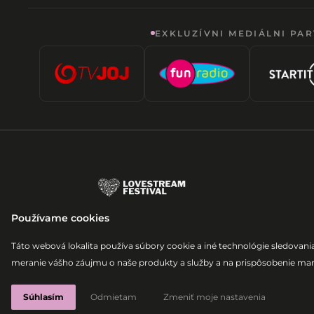
EXKLUZÍVNI MEDIÁLNI PAR
Lovestream Events, a. s.
Používame cookies
Laurinská 8, 811 01 Bratislava - mestská
2026 © LOVESTREAM Festival Všetky p
Táto webová lokalita používa súbory cookie a iné technológie sledovania
meranie vášho záujmu o naše produkty a služby a na prispôsobenie mar
Súhlasím
Odmietam
Zmeniť moje nastavenia