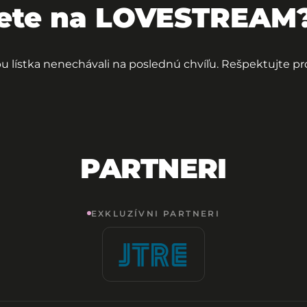
nete na LOVESTREAM
pu lístka nenechávali na poslednú chvíľu. Rešpektujte
PARTNERI
EXKLUZÍVNI PARTNERI