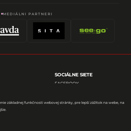
MEDIÁLNI PARTNERI
SOCIÁLNE SIETE
FACEBOOK
ODMIENKY
INSTAGRAM
YOUTUBE
TIKTOK
ie základnej funkčnosti webovej stránky
,
pre lepší zážitok na webe
,
na
EMAIL
RSS
jšie
.
ATOM