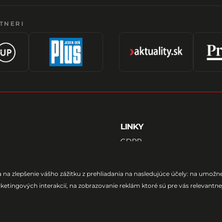
TNERI
LINKY
GDPR
VŠEOBECNÉ OBCHODNÉ P
 časť Staré Mesto
PODMIENKY VSTUPU
ráva vyhradené
COOKIES
 na zlepšenie vášho zážitku z prehliadania na nasledujúce účely:
na umožnen
Press
FAQ
ketingových interakcií
,
na zobrazovanie reklám ktoré sú pre vás relevantne
KONTAKT