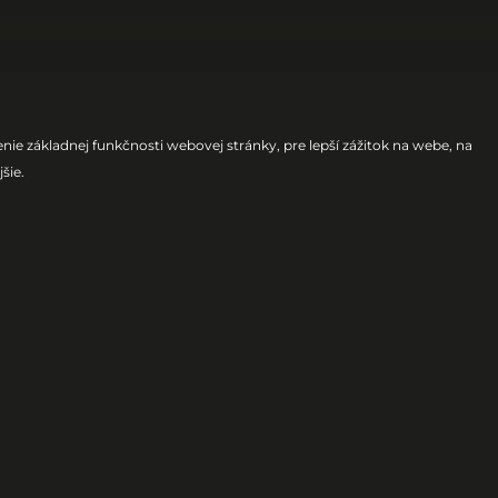
ie základnej funkčnosti webovej stránky
,
pre lepší zážitok na webe
,
na
jšie
.