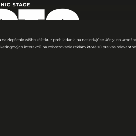
NIC STAGE
OTO
 na zlepšenie vášho zážitku z prehliadania na nasledujúce účely:
na umožnen
ketingových interakcií
,
na zobrazovanie reklám ktoré sú pre vás relevantne
ECTRONIC
B
torý prináša
lodic Drum &