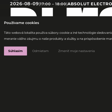
2026-08-09
|
17:00 – 18:00
|
ABSOLUT ELECTRO
DJ M
Používame cookies
Táto webová lokalita používa súbory cookie a iné technológie sledovania
meranie vášho záujmu o naše produkty a služby a na prispôsobenie mar
Drum & Bass
Dancefloor DnB
Melodic DnB
Súhlasím
Odmietam
Zmeniť moje nastavenia
DJ MOTO
2026-08-09
|
17:00 – 18:00
|
ABSOLUT EL
STAGE
Drum & Bass
Dancefloor DnB
Melodic Dn
MOTO je iba 14-ročný DJ zo Slovenska, k
energickú kombináciu dancefloor a me