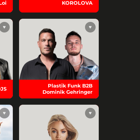
Loi
KOROLOVA
♥
♥
Plastik Funk B2B
DJS
Dominik Gehringer
♥
♥