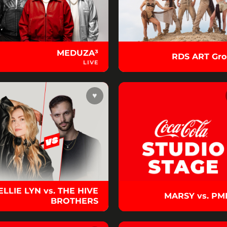
MEDUZA³
RDS ART Gr
LIVE
♥
ELLIE LYN vs. THE HIVE
MARSY vs. P
BROTHERS