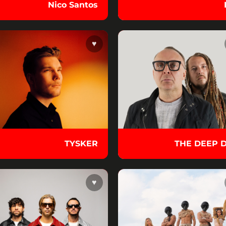
Nico Santos
♥
TYSKER
THE DEEP 
♥