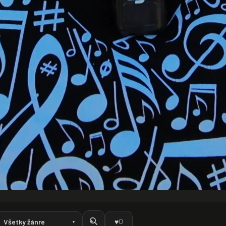
0
♥
▼