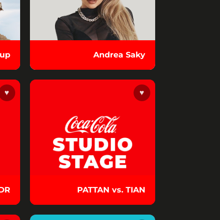
oup
Andrea Saky
♥
♥
MDR
PATTAN vs. TIAN