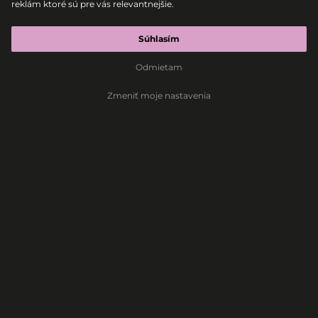
|
|
2026-08-07
00:10 – 01:40
reklám ktoré sú pre vás relevantnejšie
.
ABSOLUT ELECTRONIC STAGE
KOROLOVA
Súhlasím
Odmietam
Melodic House
Techno
Electronic
House
Zmeniť moje nastavenia
KOROLOVA
2026-08-07
|
00:10 – 01:40
|
ABSOLUT ELECTRONIC STAGE
Melodic House
Techno
Electronic
House
KOROLOVA patrí medzi najvýraznejšie mená
melodic house a techno scény. Ukrajinská DJ-
ka a producentka odohrala za jediný rok viac
ako 100 vystúpení v 50 krajinách sveta a
získala si fanúšikov miliónmi streamov aj
vypredanými show. V roku 2024 sa dostala do