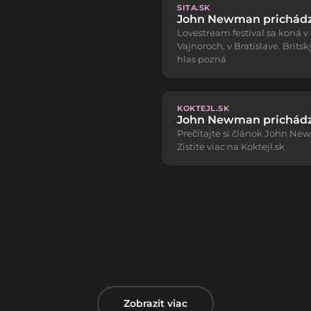
SITA.SK
John Newman prichádza
Lovestream festival sa koná v
Vajnoroch, v Bratislave. Brits
hlas pozná
KOKTEJL.SK
John Newman prichádz
Prečítajte si článok John N
Zistite viac na Koktejl.sk
Zobrazit viac