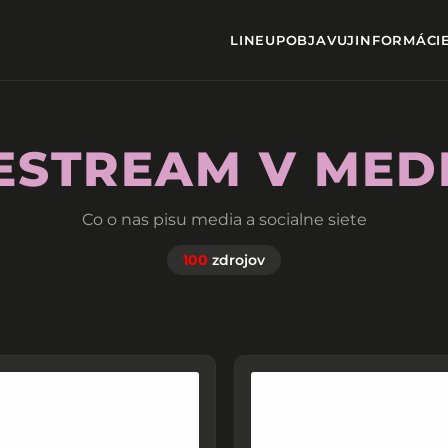
LINEUP
OBJAVUJ
INFORMÁCI
ESTREAM V MED
Co o nas pisu media a socialne siete
100
zdrojov